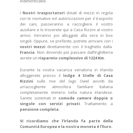
indimenticabili.
I
Nostri trasportatori
dotati di mezzi in regola
con le normative ed autorizzazioni per il trasporto
dei cani, passeranno a raccogliere il vostro
ausiliare e lo troverete qui a Casa Rizzini al vostro
arrivo. Verranno poi alloggiati alla sera in box
singoli. Oppure, se preferite, potrete arrivare con i
vostri mezzi
direttamente con il traghetto dalla
Francia.
Non dovendo piú passare dall’Inghilterra
avrete un
risparmio complessivo di 1224 Km.
Durante la vostra vacanza venatoria in Irlanda
alloggerete presso il
lodge 4 Stelle di Casa
Rizzini
sulle rive del lago Owel avvolti da
un’accogliente atmosfera familiare Italiana
completamente immersi nella natura Irlandese.
Sarete sistemati in
comode camere doppie o
singole con servizi privati
. Trattamento a
pensione completa.
Vi ricordiamo che l’Irlanda fa parte della
Comunitá Europea e la nostra moneta é l’Euro.