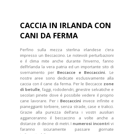
CACCIA IN IRLANDA CON
CANI DA FERMA
Perfino sulla mezza sterlina irlandese c’era
impresso un Beccaccino. Le notevoli perturbazioni
e il clima mite anche durante l’inverno, fanno
dell’Irlanda la vera patria ed un importante sito di
svernamento per
Beccacce e Beccaccini.
Le
nostre aree sono dedicate esclusivamente alla
caccia con il cane da ferma. Per le Beccacce
zone
di betulle
, faggi, rododendri, ginestre selvatiche e
secolari pinete dove é possibile vedere il proprio
cane lavorare. Per i
Beccaccini
invece infinite e
pianeggianti torbiere, senza strade, case e tralicci.
Grazie alla purezza dell’aria i vostri ausiliari
agganceranno il beccaccino a volte anche a
distanze di decine di metri. I
numerosi incontri
vi
faranno sicuramente passare giornate