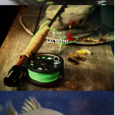
PESCA
SALMONI
IRLANDA