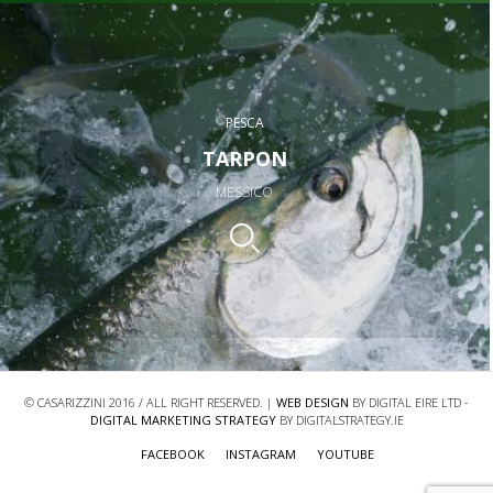
PESCA
TARPON
MESSICO
© CASARIZZINI 2016 / ALL RIGHT RESERVED. |
WEB DESIGN
BY DIGITAL EIRE LTD -
DIGITAL MARKETING STRATEGY
BY DIGITALSTRATEGY.IE
FACEBOOK
INSTAGRAM
YOUTUBE