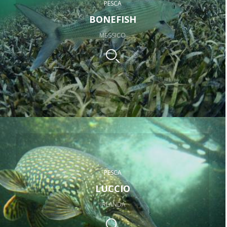
PESCA
BONEFISH
MESSICO
PESCA
LUCCIO
IRLANDA