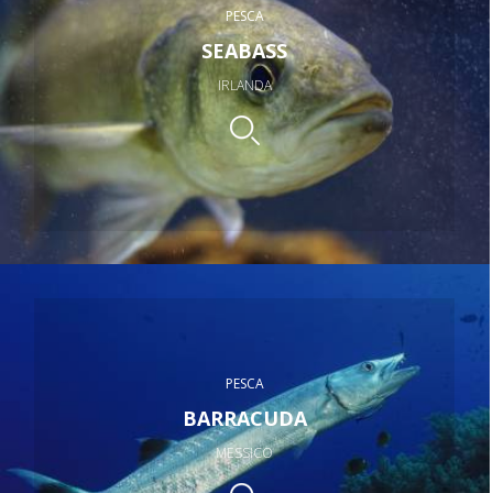
PESCA
SEABASS
IRLANDA
PESCA
BARRACUDA
MESSICO